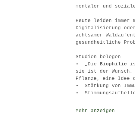
mentaler und sozial
Heute leiden immer 
Digitalisierung ode
achtsamer Waldaufen
gesundheitliche Pro
Studien belegen 
•  „Die 
Biophilie
 i
sie ist der Wunsch,
Pflanze, eine Idee 
•  Stärkung von Imm
•  Stimmungsaufhell
Mehr anzeigen