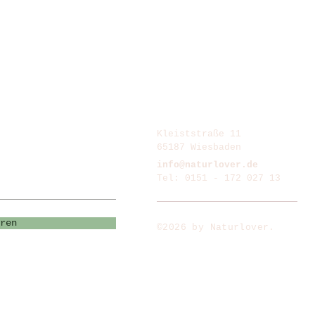
Kleiststraße 11
65187 Wiesbaden
info@naturlover.de
Tel: 0151 - 172 027 13
ren
©2026
by Naturlover.