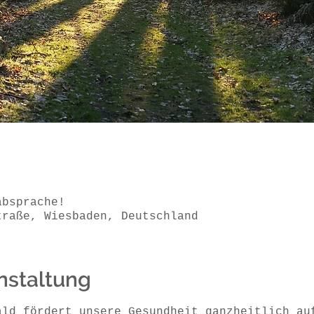
absprache!
traße, Wiesbaden, Deutschland
nstaltung
ald fördert unsere Gesundheit ganzheitlich au