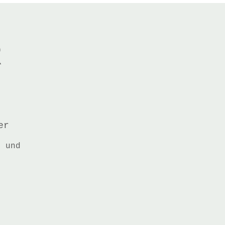
R
er
t und