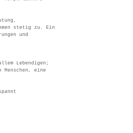
utung, 
hmen stetig zu. Ein 
rungen und 
allem Lebendigen; 
n Menschen, eine 
spannt