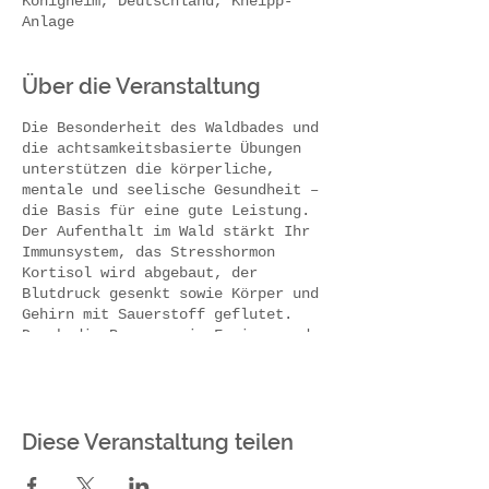
Königheim, Deutschland, Kneipp-
Anlage
Über die Veranstaltung
Die Besonderheit des Waldbades und
die achtsamkeitsbasierte Übungen
unterstützen die körperliche,
mentale und seelische Gesundheit –
die Basis für eine gute Leistung.
Der Aufenthalt im Wald stärkt Ihr
Immunsystem, das Stresshormon
Kortisol wird abgebaut, der
Blutdruck gesenkt sowie Körper und
Gehirn mit Sauerstoff geflutet.
Durch die Bewegung im Freien werden
Muskulatur und Herz-Kreislaufsystem
schonend gekräftigt.
Besonders wichtig ist es, die
richtige
Kleidung
zu wählen. Festes
Diese Veranstaltung teilen
Schuhwerk, dem Wetter angepasste
Kleidung (evtl. Regenschutz) und
ein Sitzkissen sind empfehlenswert.