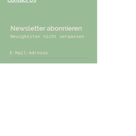
Newsletter abonnieren
Neuigkeiten nicht verpassen
Jetzt abonnieren
Kleiststraße 11
65187 Wiesbaden
info@naturlover.de
Tel:
0151 - 172 027 13