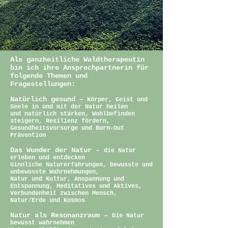
Al
s ganzheitliche Waldtherapeutin
bin ich ihre Ansprechpartnerin für
folgende Themen und
Fragestellungen:
Natürlich gesund –
Körper, Geist und
Seele in und mit der Natur heilen
und natürlich stärken, Wohlbefinden
steigern, Resilienz fördern,
Gesundheitsvorsorge und Burn-Out
Prävention
Das Wunder der Natur –
die Natur
erleben und entdecken
Sinnliche Naturerfahrungen, bewusste und
unbewusste Wahrnehmungen,
Natur und Kultur, Anspannung und
Entspannung, Meditatives und Aktives,
Verbundenheit zwischen Mensch,
Natur/Erde und Kosmos
Natur als Resonanzraum –
Die Natur
bewusst wahrnehmen