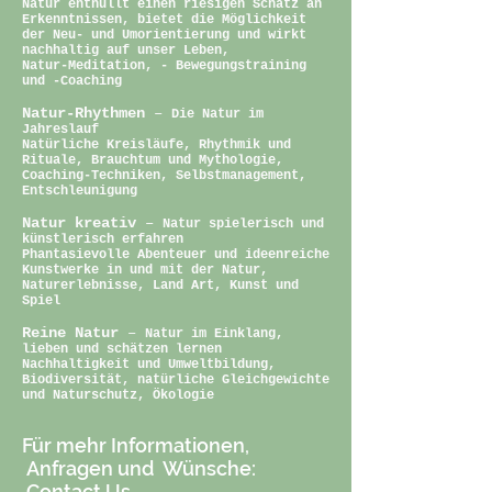
Natur enthüllt einen riesigen Schatz an
Erkenntnissen, bietet die Möglichkeit
der Neu- und Umorientierung und wirkt
nachhaltig auf unser Leben,
Natur-Meditation, - Bewegungstraining
und -Coaching
Natur-Rhythmen
–
Die Natur im
Jahreslauf
Natürliche Kreisläufe, Rhythmik und
Rituale, Brauchtum und Mythologie,
Coaching-Techniken, Selbstmanagement,
Entschleunigung
Natur kreativ
–
Natur spielerisch und
künstlerisch erfahren
Phantasievolle Abenteuer und ideenreiche
Kunstwerke in und mit der Natur,
Naturerlebnisse, Land Art, Kunst und
Spiel
Reine Natur
–
Natur im Einklang,
lieben und schätzen lernen
Nachhaltigkeit und Umweltbildung,
Biodiversität, natürliche Gleichgewichte
und Naturschutz, Ökologie
Für mehr Informationen,
Anfragen und Wünsche:
Contact Us