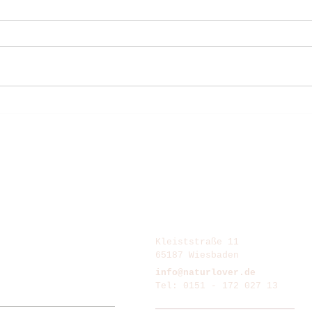
Kleiststraße 11
65187 Wiesbaden
info@naturlover.de
Tel: 0151 - 172 027 13