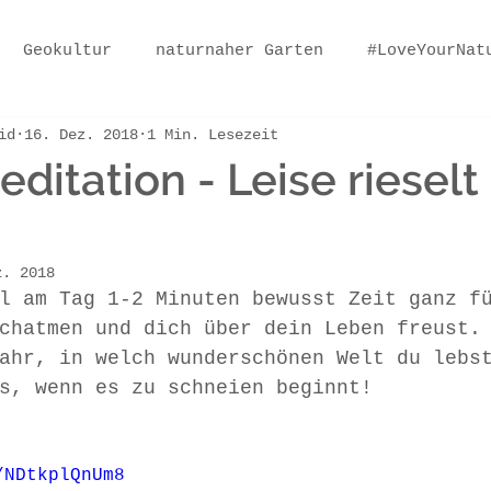
Geokultur
naturnaher Garten
#LoveYourNat
id
16. Dez. 2018
1 Min. Lesezeit
ditation - Leise rieselt
z. 2018
l am Tag 1-2 Minuten bewusst Zeit ganz f
chatmen und dich über dein Leben freust.
ahr, in welch wunderschönen Welt du lebs
s, wenn es zu schneien beginnt!
/NDtkplQnUm8