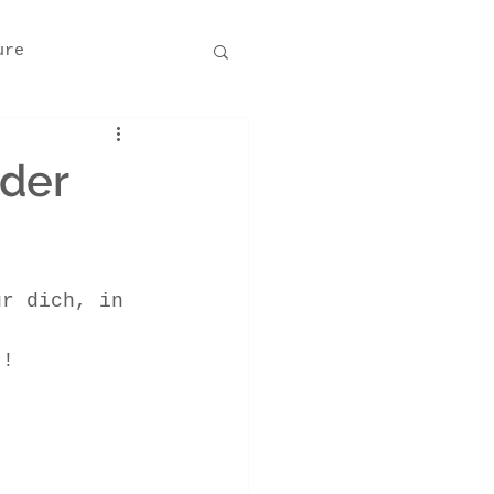
ure
 der
ür dich, in 
 
t!