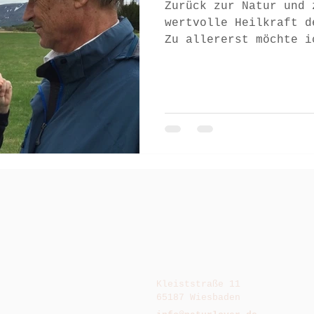
Zurück zur Natur und 
wertvolle Heilkraft d
Zu allererst möchte i
Grundsteine der...
Kleiststraße 11
65187 Wiesbaden