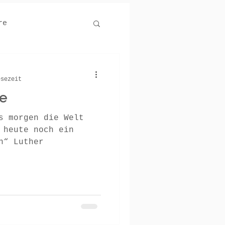
re
esezeit
e
s morgen die Welt
 heute noch ein
Apfelbäumchen pflanzen“ Luther