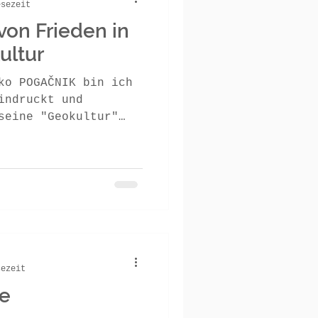
esezeit
n Frieden in
ultur
ko POGAČNIK bin ich
indruckt und
seine "Geokultur"
...
sezeit
e