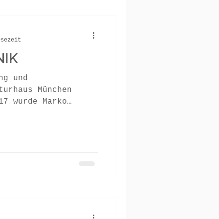
esezeit
NIK
ng und
turhaus München
17 wurde Marko
ngeladen....