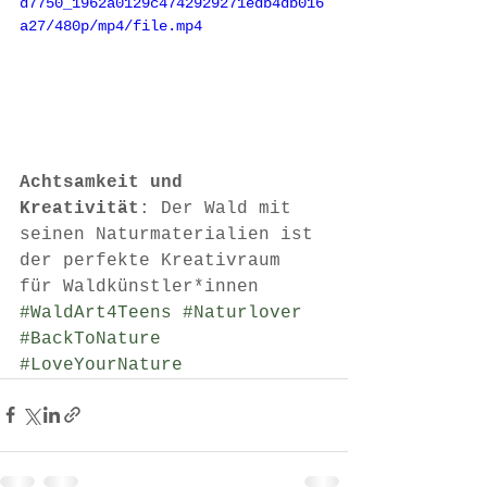
d7750_1962a0129c4742929271edb4db016
a27/480p/mp4/file.mp4
Achtsamkeit und 
Kreativität
: Der Wald mit 
seinen Naturmaterialien ist 
der perfekte Kreativraum 
für Waldkünstler*innen
#WaldArt4Teens
#Naturlover
#BackToNature
#LoveYourNature