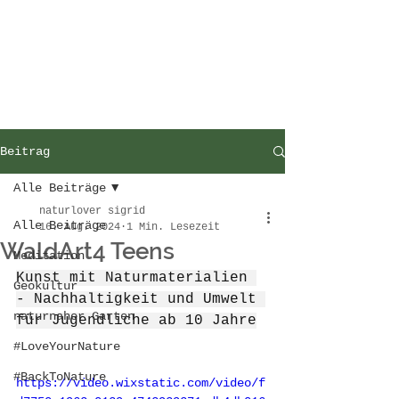
Beitrag
Alle Beiträge
naturlover sigrid
Alle Beiträge
16. Aug. 2024
1 Min. Lesezeit
WaldArt4 Teens
Meditation
Kunst mit Naturmaterialien 
Geokultur
- Nachhaltigkeit und Umwelt 
naturnaher Garten
für Jugendliche ab 10 Jahre
#LoveYourNature
#BackToNature
https://video.wixstatic.com/video/f