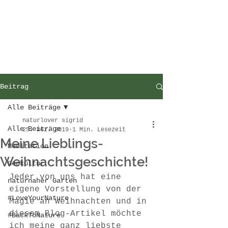
Beitrag
Alle Beiträge
naturlover sigrid
Alle Beiträge
25. Dez. 2019
1 Min. Lesezeit
Meine Lieblings-
Meditation
Weihnachtsgeschichte!
Geokultur
Jeder von uns hat eine 
naturnaher Garten
eigene Vorstellung von der 
#LoveYourNature
Magie an Weihnachten und in 
diesem Blog-Artikel möchte 
#BackToNature
ich meine ganz liebste 